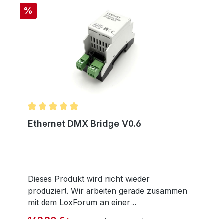
Rabatt
%
Durchschnittliche Bewertung von 5 von 5 Sternen
Ethernet DMX Bridge V0.6
Dieses Produkt wird nicht wieder
produziert. Wir arbeiten gerade zusammen
mit dem LoxForum an einer
Neu-/Weiterentwicklung auf Basis eines