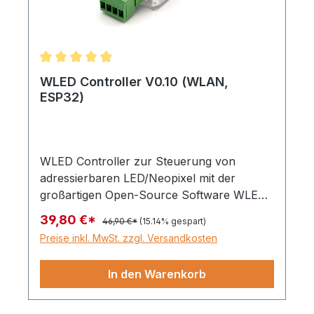
Durchschnittliche Bewertung von 4.95 von 5 Stern
WLED Controller V0.10 (WLAN,
ESP32)
WLED Controller zur Steuerung von
adressierbaren LED/Neopixel mit der
großartigen Open-Source Software WLED.
Für 5V, 12V und 24V, kompatibel mit
39,80 €*
46,90 €*
(15.14% gespart)
WS281x, SK6812, APA102, WS2801,
Preise inkl. MwSt. zzgl. Versandkosten
SK9822, etc.
Was WLED kann, kann man sich im WLED
In den Warenkorb
Youtube-Kanal anschauen.cod.m
unterstützt die Entwicklung von WLED mit
monatlichen Spenden über Github-