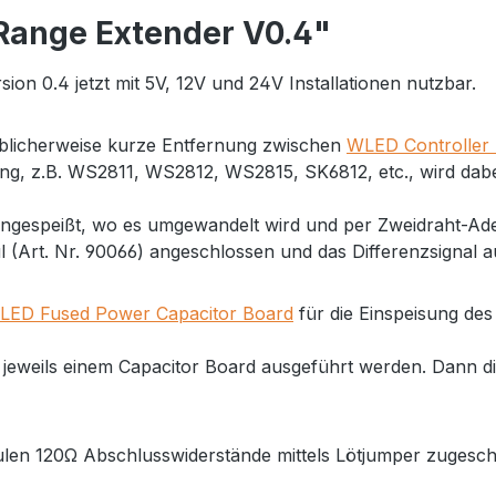
Range Extender V0.4"
n 0.4 jetzt mit 5V, 12V und 24V Installationen nutzbar.
üblicherweise kurze Entfernung zwischen
WLED Controller
itung, z.B. WS2811, WS2812, WS2815, SK6812, etc., wird dab
eingespeißt, wo es umgewandelt wird und per Zweidraht-Ade
 (Art. Nr. 90066) angeschlossen und das Differenzsignal a
LED Fused Power Capacitor Board
für die Einspeisung des
mit jeweils einem Capacitor Board ausgeführt werden. Dann
len 120Ω Abschlusswiderstände mittels Lötjumper zugesch