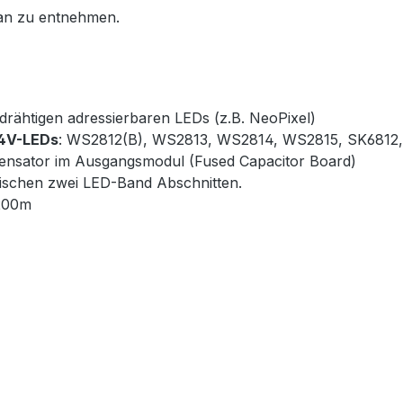
lan zu entnehmen.
drähtigen adressierbaren LEDs (z.B. NeoPixel)
24V-LEDs
: WS2812(B), WS2813, WS2814, WS2815, SK6812, 
densator im Ausgangsmodul (Fused Capacitor Board)
ischen zwei LED-Band Abschnitten.
1200m