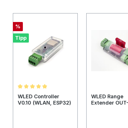
Produktgalerie überspringen
Rabatt
%
Tipp
Durchschnittliche Bewertung von 4.95 von 5 Ster
WLED Controller
WLED Range
V0.10 (WLAN, ESP32)
Extender OUT
Module V0.4