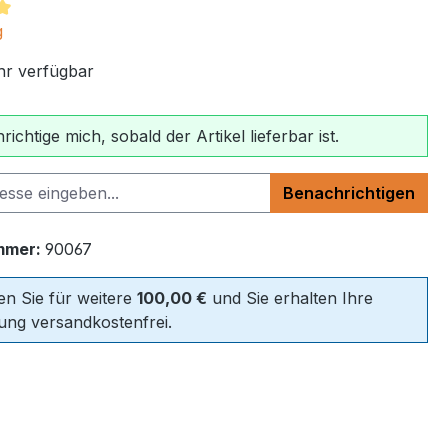
tliche Bewertung von 5 von 5 Sternen
g
r verfügbar
ichtige mich, sobald der Artikel lieferbar ist.
Benachrichtigen
mmer:
90067
len Sie für weitere
100,00 €
und Sie erhalten Ihre
lung versandkostenfrei.