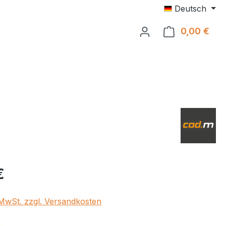
Deutsch
0,00 €
Ware
eis:
€
. MwSt. zzgl. Versandkosten