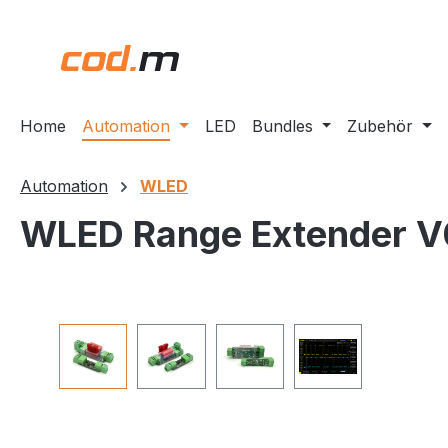
m Hauptinhalt springen
Zur Suche springen
Zur Hauptnavigation springen
Home
Automation
LED
Bundles
Zubehör
Automation
WLED
WLED Range Extender V
Bildergalerie überspringen