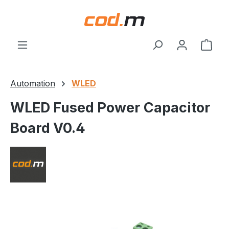
Zum Hauptinhalt springen
Ware
Automation
WLED
WLED Fused Power Capacitor
Board V0.4
Bildergalerie überspringen