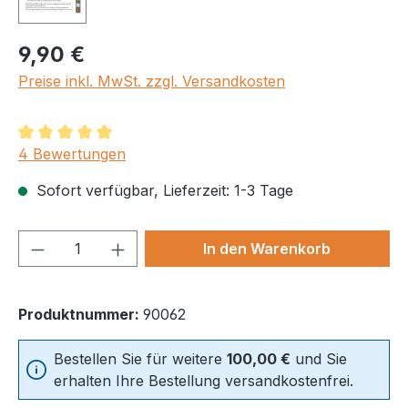
Regulärer Preis:
9,90 €
Preise inkl. MwSt. zzgl. Versandkosten
Durchschnittliche Bewertung von 5 von 5 Sternen
4 Bewertungen
Sofort verfügbar, Lieferzeit: 1-3 Tage
Produkt Anzahl: Gib den gewünschten We
In den Warenkorb
Produktnummer:
90062
Bestellen Sie für weitere
100,00 €
und Sie
erhalten Ihre Bestellung versandkostenfrei.