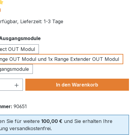
tliche Bewertung von 5 von 5 Sternen
g
fügbar, Lieferzeit: 1-3 Tage
auswählen
Ausgangsmodule
irect OUT Modul
Range OUT Modul und 1x Range Extender OUT Modul
gangsmodule
 Anzahl: Gib den gewünschten Wert ein 
In den Warenkorb
mmer:
90651
len Sie für weitere
100,00 €
und Sie erhalten Ihre
lung versandkostenfrei.