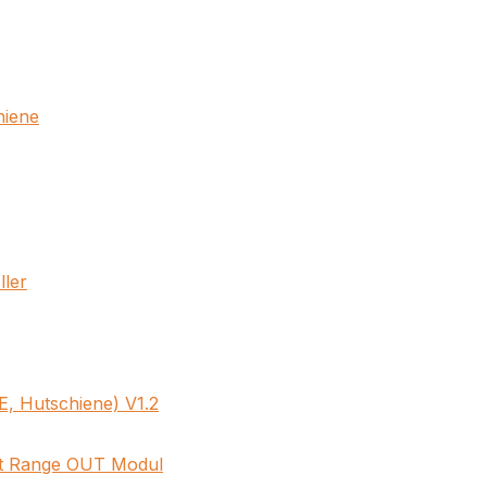
hiene
ler
E, Hutschiene) V1.2
it Range OUT Modul