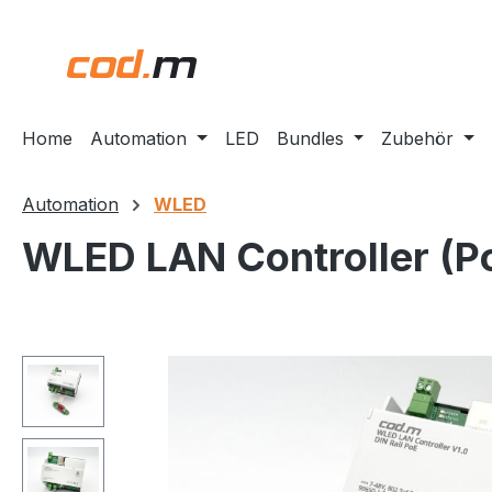
m Hauptinhalt springen
Zur Suche springen
Zur Hauptnavigation springen
Home
Automation
LED
Bundles
Zubehör
Automation
WLED
WLED LAN Controller (P
Bildergalerie überspringen