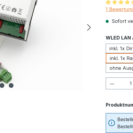
Durchschnit
1 Bewertun
Sofort ver
WLED LAN 
inkl. 1x D
inkl. 1x 
ohne Aus
Produkt
Produktnu
Bestel
Bestel