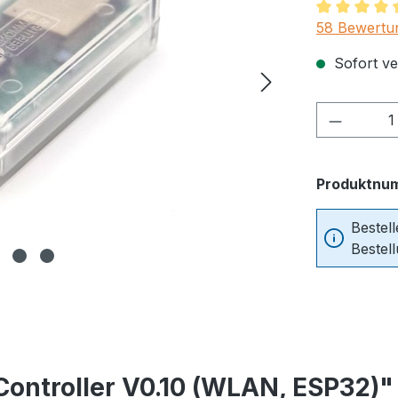
Durchschnit
58 Bewertu
Sofort ver
Produkt
Produktnu
Bestel
Bestel
ontroller V0.10 (WLAN, ESP32)"