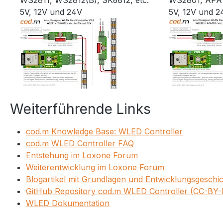
WS2811, WS2812(B), SK6812, etc.
WS2801, APA1
5V, 12V und 24V
5V, 12V und 2
Weiterführende Links
cod.m Knowledge Base: WLED Controller
cod.m WLED Controller FAQ
Entstehung im Loxone Forum
Weiterentwicklung im Loxone Forum
Blogartikel mit Grundlagen und Entwicklungsgeschi
GitHub Repository cod.m WLED Controller (CC-BY
WLED Dokumentation