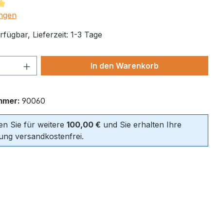
tliche Bewertung von 4.95 von 5 Sternen
ngen
fügbar, Lieferzeit: 1-3 Tage
 Anzahl: Gib den gewünschten Wert ein 
In den Warenkorb
mmer:
90060
len Sie für weitere
100,00 €
und Sie erhalten Ihre
lung versandkostenfrei.