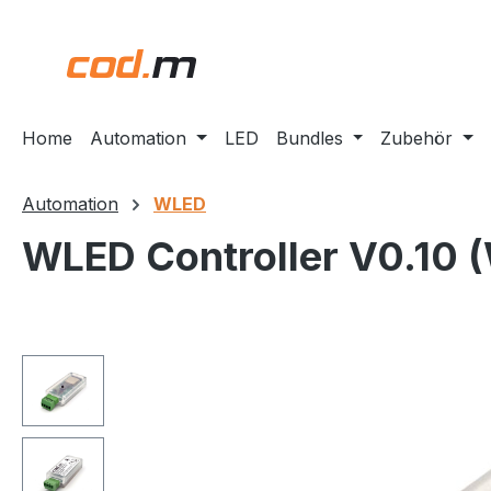
m Hauptinhalt springen
Zur Suche springen
Zur Hauptnavigation springen
Home
Automation
LED
Bundles
Zubehör
Automation
WLED
WLED Controller V0.10 
Bildergalerie überspringen