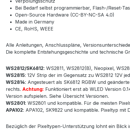
Verpolungsschutz
Bei Bedarf selbst programmierbar, Flash-/Reset-Tas
Open-Source Hardware (CC-BY-NC-SA 4.0)
Made in Germany
CE, RoHS, WEEE
Alle Anleitungen, Anschlusspläne, Versionsunterschiede
Die komplette Entstehungsgeschichte und technische 
WS2812/SK6812
: WS2811, WS2812(B), Neopixel, WS2813
WS2815
: 12V Strip der im Gegensatz zu WS2812 12V je
WS2814
: Angesteuert als SK6812 RGBW und geänderter
rechts.
Achtung:
Funktioniert erst ab WLED Version 0.1
Version aufspielen. Siehe Übersicht Versionen.
WS2801
: WS2801 und kompatible. Für die meisten Pixels
APA102
: APA102, SK9822 und kompatible. Pixeltyp mit 
Bezüglich der Pixeltypen-Unterstützung lohnt ein Blic