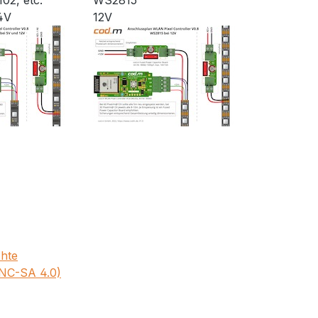
02, etc.
WS2815
4V
12V
chte
-NC-SA 4.0)